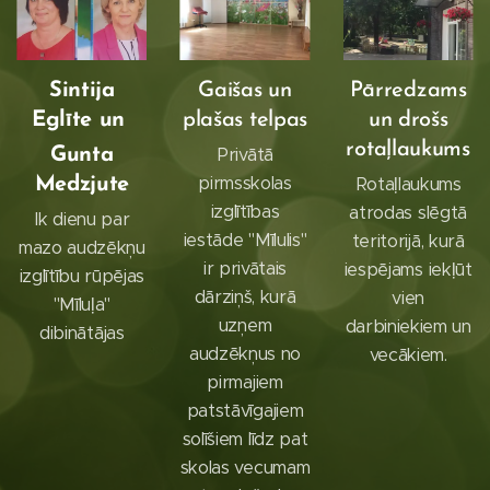
Sintija
Gaišas un
Pārredzams
Eglīte un
plašas telpas
un drošs
rotaļlaukums
Privātā
Gunta
pirmsskolas
Rotaļlaukums
Medzjute
izglītības
atrodas slēgtā
Ik dienu par
iestāde "Mīlulis"
teritorijā, kurā
mazo audzēkņu
ir privātais
iespējams iekļūt
izglītību rūpējas
dārziņš, kurā
vien
"Mīluļa"
uzņem
darbiniekiem un
dibinātājas
audzēkņus no
vecākiem.
pirmajiem
patstāvīgajiem
solīšiem līdz pat
skolas vecumam