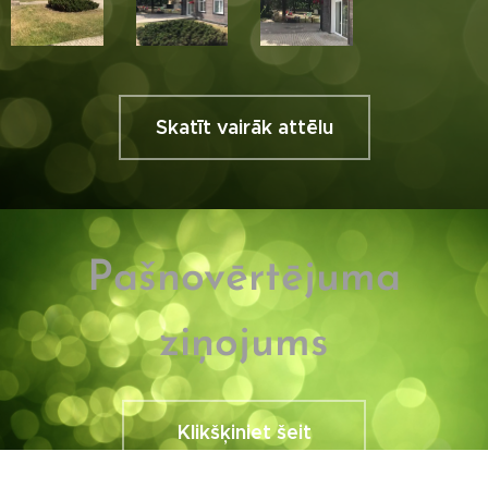
Skatīt vairāk attēlu
Pašnovērtējuma
ziņojums
Klikšķiniet šeit