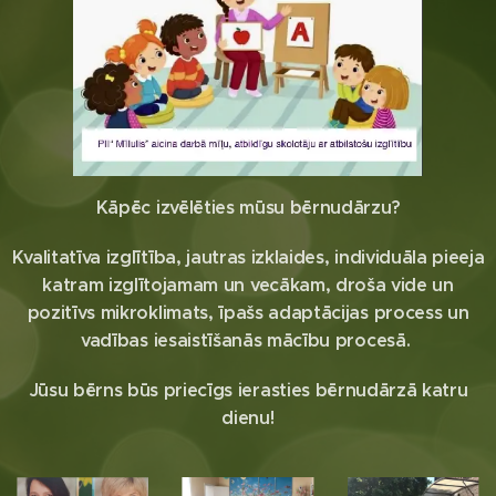
Kāpēc izvēlēties mūsu bērnudārzu?
Kvalitatīva izglītība, jautras izklaides, individuāla pieeja
katram izglītojamam un vecākam, droša vide un
pozitīvs mikroklimats, īpašs adaptācijas process un
vadības iesaistīšanās mācību procesā.
Jūsu bērns būs priecīgs ierasties bērnudārzā katru
dienu!